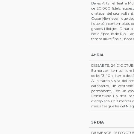
Belles Arts i el Teatre 
de 20.000 fidels, aquest
gratacel del seu volta
Óscar Niemeyer i que des 
i que són contemplats p
grades i llotges. Dinar 
Belle Epoque de Rio, i a
temps lliure fins a l’hora 
4t DIA
DISSABTE, 24 D’OCTUB
Esmorzar i temps lliure fi
de les 13:40h. i amb destí
A la tarda visita del co
cataractes, un veritabl
permanent, i en un escen
Constitueix un dels ma
d’amplada i 80 metres d’
més altes que les del Niàg
5é DIA
DIUMENGE, 25 D’OCTU