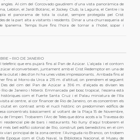
nts angles. Al cim del Corcovado gaudirem d’una vista panoràmica de
, Leblon, el Jardí Botànic, el Jockey Club, la Laguna, el Centre i la
la el panorama de tota la ciutat, sempre protegida pel Crist
 de la part alta a visitants i residents. Dinar a una churrasqueria al
e Ipanema. Temps lliure fins l’hora de tornar a l’hotel, sopar i
BRE – RIO DE JANEIRO
 telefèric que ens pujarà fins al Pan de Azúcar. L’alçada i el contorn
 Azúcar el converteixen, juntament amb el Crist Redemptor en una de
de la ciutat i des d’on hi ha unes vistes impressionants.. Arribada fins al
er fins al Morro da Urca a 215 m. d’altitud, on prendrem el següent
l. Des del cim del Pan de Azúcar a 396 m. d’alçada es divisen les
 Rio de Janeiro i Niterói. Emmarcada pel bosc tropical, l’escena està
s històriques com el Fuerte Santa Cruz i el Palau miniatura de l’Illa
visita al centre, al cor financer de Rio de Janeiro, on es concentren els
 ciutat en contrast amb el nucli històric on predominen edificis de
uesa concentrats bàsicament al voltant de la Plaça 15 de Novembre,
u de l’Imperi. Trobarem l’Arc de Teles que dóna accés a la Travessa do
i residencial ple de bars i restaurants. No lluny d’aquí trobarem el
 més bell edifici colonial de Rio, construït pels benedictins en el cim
ix viari principal de la zona centre: l’Avinguda rio Branco, on trobem
 Belle Epoque com el Club Naval, la Biblioteca Nacional, el Museu de