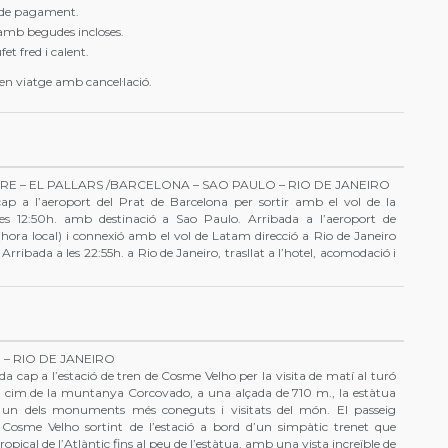
s de pagament.
 amb begudes incloses.
et fred i calent.
en viatge amb cancel·lació.
RE – EL PALLARS /BARCELONA – SAO PAULO – RIO DE JANEIRO
 cap a l’aeroport del Prat de Barcelona per sortir amb el vol de la
 12:50h. amb destinació a Sao Paulo. Arribada a l’aeroport de
(hora local) i connexió amb el vol de Latam direcció a Rio de Janeiro
Arribada a les 22:55h. a Rio de Janeiro, trasllat a l’hotel, acomodació i
 – RIO DE JANEIRO
a cap a l’estació de tren de Cosme Velho per la visita de matí al turó
l cim de la muntanya Corcovado, a una alçada de 710 m., la estàtua
 un dels monuments més coneguts i visitats del món. El passeig
 Cosme Velho sortint de l’estació a bord d’un simpàtic trenet que
opical de l’Atlàntic fins al peu de l’estàtua, amb una vista increïble de