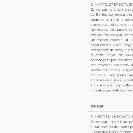
DIMARTS, 27 D’OCTUB
Esmorzar i dia complet de
de Bahía, començant la v
podrem admirar la belle
que durant el carnaval se
històric continuarem la 
temps. Recorregut per veur
un encant especial al Pe
Misericordia, Casa Jorg
restaurant de menjar típ
“Cidade Baixa” de Salvad
començant per les vistes
per refrescar-nos amb un 
nostre tour cap a l’Esglé
de Bahia; i seguirem cap
d’armes de guerra. Final
encantadora. Temps lliure
l’hotel, sopar i allotjamen
8é DIA
DIMECRES, 28 D’OCTU
Esmorzar i matí lliure per
dinar, sortida de l’hotel 
Diogo que històricament 