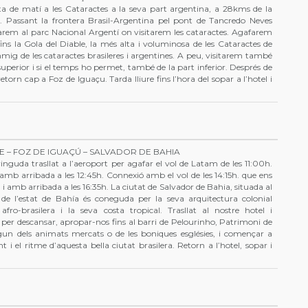
ta de matí a les Cataractes a la seva part argentina, a 28kms de la
. Passant la frontera Brasil-Argentina pel pont de Tancredo Neves
barem al parc Nacional Argentí on visitarem les cataractes. Agafarem
fins la Gola del Diable, la més alta i voluminosa de les Cataractes de
nmig de les cataractes brasileres i argentines. A peu, visitarem també
t superior i si el temps ho permet, també de la part inferior. Després de
torn cap a Foz de Iguaçu. Tarda lliure fins l’hora del sopar a l’hotel i
E – FOZ DE IGUAÇÚ – SALVADOR DE BAHIA
inguda trasllat a l’aeroport per agafar el vol de Latam de les 11:00h.
amb arribada a les 12:45h. Connexió amb el vol de les 14:15h. que ens
i amb arribada a les 16:35h. La ciutat de Salvador de Bahia, situada al
l de l’estat de Bahía és coneguda per la seva arquitectura colonial
afro-brasilera i la seva costa tropical. Trasllat al nostre hotel i
 per descansar, apropar-nos fins al barri de Pelourinho, Patrimoni de
lgun dels animats mercats o de les boniques esglésies, i començar a
 i el ritme d’aquesta bella ciutat brasilera. Retorn a l’hotel, sopar i