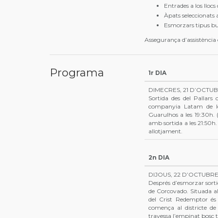
Entrades a los lloc
Àpats seleccionats
Esmorzars tipus buf
Assegurança d’assistència 
Programa
1r DIA
DIMECRES, 21 D’OCTUB
Sortida des del Pallars
companyia Latam de les
Guarulhos a les 19:30h. 
amb sortida a les 21:50h. 
allotjament.
2n DIA
DIJOUS, 22 D’OCTUBRE
Després d’esmorzar sortid
de Corcovado. Situada a
del Crist Redemptor és
comença al districte de
travessa l’empinat bosc tr