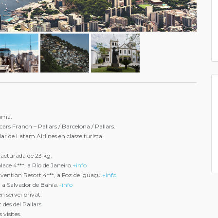
rama.
ars Franch – Pallars / Barcelona / Pallars.
ar de Latam Airlines en classe turista.
facturada de 23 kg.
ace 4***, a Río de Janeiro.
+info
ention Resort 4***, a Foz de Iguaçu.
+info
, a Salvador de Bahía.
+info
en servei privat.
es del Pallars.
 visites.