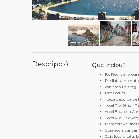
Descripció
Qué inclou?
Tot l’escrit al prog
Trasllats amb Autoc
Vols amb línia regul
Taxes aèries.
1 peça d’equipatge 
Hotel Rio Othon Pal
Hotel Bourbon Conv
Hotel Vila Galé 4***
Transport y visites 
Guía acompanyant d
Guía local a totes les