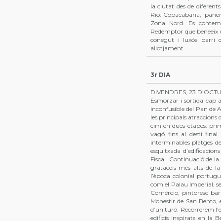
la ciutat des de difere
Rio: Copacabana, Ipanema
Zona Nord. Es contemp
Redemptor que beneeix des
conegut i luxós barri d
allotjament.
3r DIA
DIVENDRES, 23 D’OCTU
Esmorzar i sortida cap al
inconfusible del Pan de
les principals atraccions 
cim en dues etapes: prim
vagó fins al destí fina
interminables platges de
esquitxada d’edificacion
Fiscal. Continuació de la 
gratacels més alts de la
l’època colonial portug
com el Palau Imperial, se
Comércio, pintoresc barr
Monestir de San Bento, el
d’un turó. Recorrerem l’e
edificis inspirats en la