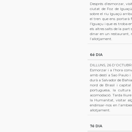
Després d’esmorzar, visi
ciutat de Foz de Iguaçú
sobre el riu Iguaçú arri
el tren que ens portarà 
l’Iguaçu i que es troba e
els altres salts de la par
dinar en un restaurant, re
l’allotjament.
6é DIA
DILLUNS, 26 D’OCTUBR
Esmorzar i a l’hora conv
amb destí a Sao Paulo i 
durà a Salvador de Bahia 
nord de Brasil i capita
portuguesa, la cultura 
acomodació. Tarda lliure
la Humanitat, visitar a
endinsar-nos en l’ambient
allotjament.
7é DIA