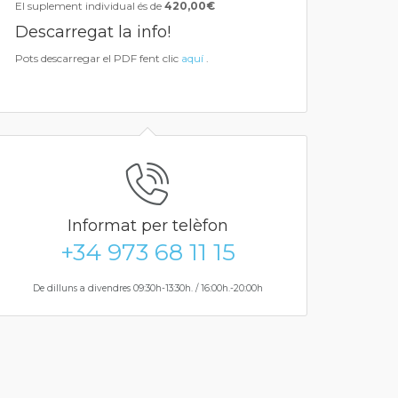
El suplement individual és de
420,00€
Descarregat la info!
Pots descarregar el PDF fent clic
aquí
.
Informat per telèfon
+34 973 68 11 15
De dilluns a divendres 09:30h-13:30h. / 16:00h.-20:00h