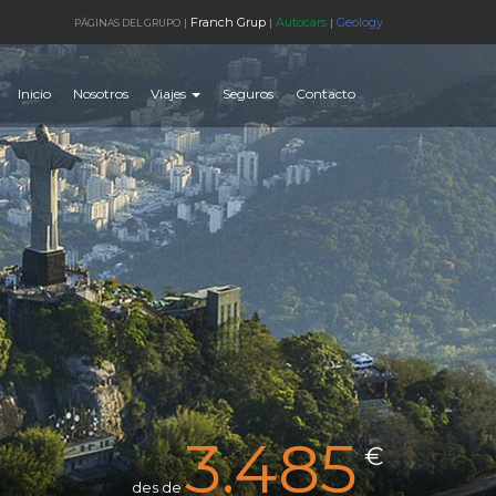
Franch Grup
Autocars
Geology
PÁGINAS DEL GRUPO
|
|
|
Inicio
Nosotros
Viajes
Seguros
Contacto
3.485
€
des de