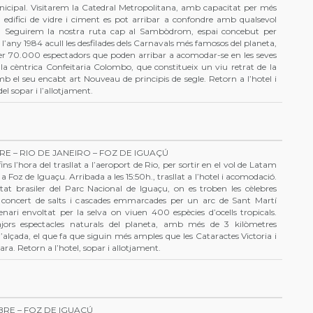
Municipal. Visitarem la Catedral Metropolitana, amb capacitat per més
 edifici de vidre i ciment es pot arribar a confondre amb qualsevol
nt. Seguirem la nostra ruta cap al Sambòdrom, espai concebut per
l’any 1984 acull les desfilades dels Carnavals més famosos del planeta,
er 70.000 espectadors que poden arribar a acomodar-se en les seves
a la cèntrica Confeitaria Colombo, que constitueix un viu retrat de la
mb el seu encabt art Nouveau de principis de segle. Retorn a l’hotel i
del sopar i l’allotjament.
RE – RIO DE JANEIRO – FOZ DE IGUAÇÚ
ns l’hora del trasllat a l’aeroport de Rio, per sortir en el vol de Latam
 a Foz de Iguaçu. Arribada a les 15:50h., trasllat a l’hotel i acomodació.
stat brasiler del Parc Nacional de Iguaçu, on es troben les cèlebres
e concert de salts i cascades emmarcades per un arc de Sant Martí
ari envoltat per la selva on viuen 400 espècies d’ocells tropicals.
jors espectacles naturals del planeta, amb més de 3 kilòmetres
alçada, el que fa que siguin més amples que les Cataractes Victoria i
ara. Retorn a l’hotel, sopar i allotjament.
BRE – FOZ DE IGUAÇÚ