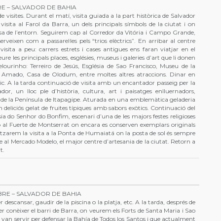
RE – SALVADOR DE BAHIA
 visites. Durant el matí, visita guiada a la part històrica de Salvador
isita al Farol da Barra, un dels principals símbols de la ciutat i on
sa de l’entorn. Seguirem cap al Corredor da Vitória i Campo Grande,
rveixen com a passarel·les pels “trios elèctrics”. En arribar al centre
visita a peu: carrers estrets i cases antigues ens faran viatjar en el
e les principals places, esglésies, museus i galeries d’art que li donen
lourinho: Terreiro de Jesús, Església de Sao Francisco, Museu de la
e Amado, Casa de Olodum, entre moltes altres atraccions. Dinar en
ic. A la tarda continuació de visita amb un encantador passeig per la
or, un lloc ple d’història, cultura, art i paisatges enlluernadors,
 de la Península de Itapagipe. Aturada en una emblemàtica geladeria
deliciós gelat de fruites típiques amb sabors exòtics. Continuació del
sia do Senhor do Bonfim, escenari d’una de les majors festes religioses
 al Fuerte de Montserrat on encara es conserven exemplars originals
itzarem la visita a la Ponta de Humaiatá on la posta de sol és sempre
 al Mercado Modelo, el major centre d’artesania de la ciutat. Retorn a
t.
BRE – SALVADOR DE BAHIA
 descansar, gaudir de la piscina o la platja, etc. A la tarda, després de
per conèixer el barri de Barra, on veurem els Forts de Santa Maria i Sao
van servir per defensar la Bahía de Todos los Santos i que actualment