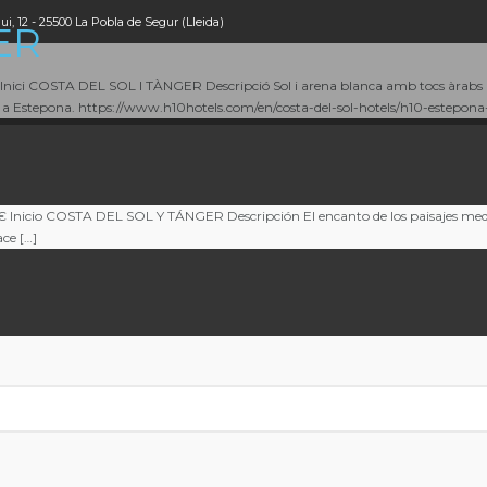
i, 12 - 25500 La Pobla de Segur (Lleida)
ER
 COSTA DEL SOL I TÀNGER Descripció Sol i arena blanca amb tocs àrabs Què i
*, a Estepona. https://www.h10hotels.com/en/costa-del-sol-hotels/h10-estepo
o COSTA DEL SOL Y TÁNGER Descripción El encanto de los paisajes medievale
ce […]