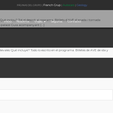
Franch Grup
Autocars
Geology
PÁGINAS DEL GRUPO
|
|
|
nclou? Tot el descrit al rpgrama. Bitllets d’AVE d’anada i tornada
Inicio
Nosotros
Viajes
Seguros
Contacto
na-palace Guia acompanyant […]
s Qué incluye? Todo lo escrito en el programa. Billetes de AVE de ida y